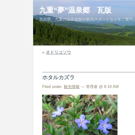
九重“夢”温泉郷 瓦版
大分県・九重の温泉旅館や観光スポットなどをご案内
«
オドリコソウ
ホタルカズラ
Filed under:
観光情報
— 管理者 @ 9:19 AM