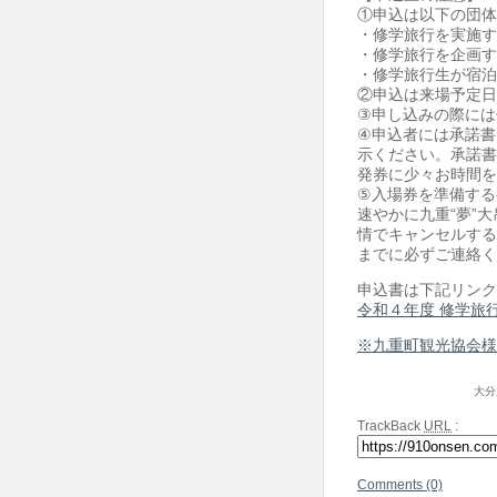
①申込は以下の団体
・修学旅行を実施す
・修学旅行を企画す
・修学旅行生が宿泊
②申込は来場予定日
③申し込みの際には
④申込者には承諾書
示ください。承諾書
発券に少々お時間を
⑤入場券を準備する
速やかに九重“夢”
情でキャンセルする
までに必ずご連絡く
申込書は下記リンク
令和４年度 修学旅
※九重町観光協会様
大分
TrackBack
URL
:
Comments (0)