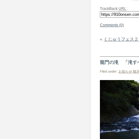
TrackBack
URL
:
Comments (0)
«
くじゅうフェス２
龍門の滝 「滝す
Filed under:
お知らせ
,
観