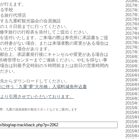
2018年
が行えます。
2017年
る学校
2017年
2017年
る旅行代理店
2017年
する九重町観光協会の会員施設
2017年
の１０日前までに行ってください。
2017年
修学旅行の行程表を添付してご提出ください。
2017年
を送付いたします。ご来場の際は券売所に承諾書をご提
2017年
2017年
の持参がない場合、または来場者数の変更がある場合は
2017年
いただく場合があります。
2017年
都合上、承諾書発行後にキャンセルや変更がある場合は
2016年
大吊橋管理センターまでご連絡ください。やむを得ない事
2016年
場合は到着予定時刻の５時間前または前日の営業時間内
2016年
2016年
ださい。
2016年
2016年
先からダウンロードしてください。
2016年
行に伴う「九重“夢”大吊橋」入場料減免申込書
2016年
2016年
より引用させていただいております。
2016年
2015年
2015年
県・九重の温泉旅館や観光スポットなどをご案内します
2015年
2015年
2015年
2015年
2015年
2015年