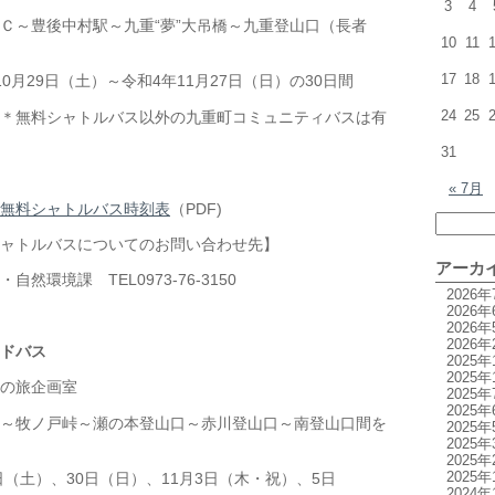
3
4
Ｃ～豊後中村駅～九重“夢”大吊橋～九重登山口（長者
10
11
17
18
0月29日（土）～令和4年11月27日（日）の30日間
24
25
＊無料シャトルバス以外の九重町コミュニティバスは有
31
« 7月
無料シャトルバス時刻表
（PDF)
ャトルバスについてのお問い合わせ先】
アーカ
然環境課 TEL0973-76-3150
2026年
2026年
2026年
2026年
ドバス
2025年
2025年
の旅企画室
2025年
2025年
～牧ノ戸峠～瀬の本登山口～赤川登山口～南登山口間を
2025年
2025年
2025年
2025年
日（土）、30日（日）、11月3日（木・祝）、5日
2024年