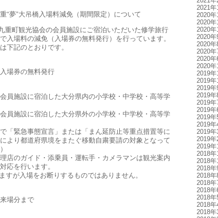
2021年
2021年
重“夢”大吊橋入場料減免（期間限定）について
2020年
2020年
は九重町観光協会の会員施設にご宿泊いただいた修学旅行
2020年
2020年
で入場料の減免（入場券の無料発行）を行っています。
2020年
は下記のとおりです。
2020年
2020年
2020年
入場券の無料発行
2019年
2019年
2019年
2019年
会員施設に宿泊した大分県内の小学校・中学校・高等学
2019年
2019年
会員施設に宿泊した大分県外の小学校・中学校・高等学
2019年
2019年
で「緊急事態宣言」または「まん延防止等重点措置等に
2019年
2019年
により都道府県境をまたぐ移動自粛要請の対象となって
2019年
）
2018年
理店のガイド・添乗員・運転手・カメラマンは観光案内
2018年
対応を行います。
2018年
ますが入場をお断りするものではありません。
2018年
2018年
2018年
2018年
来場分まで
2018年
2018年