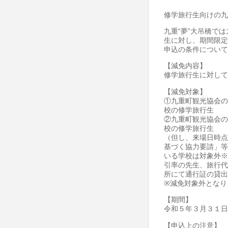
修学旅行生向けの九
九重“夢”大吊橋で
生に対し、期間限定
申込の条件について
【減免内容】
修学旅行生に対して
【減免対象】
①九重町観光協会の
校の修学旅行生
②九重町観光協会の
校の修学旅行生
（但し、来場日時点
基づく協力要請」等
いる学校は対象外※
引率の先生、旅行代
所にて通行証の貸出
※減免対象外となり
【期間】
令和５年３月３１日
【申込上の注意】