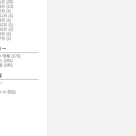
5月
(20)
4月
(13)
2月
(1)
11月
(1)
3月
(1)
12月
(1)
10月
(2)
9月
(1)
7月
(1)
リー
ト情報
(173)
せ
(181)
報
(195)
報
ン
トの
RSS