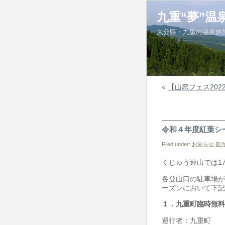
九重“夢”温
大分県・九重の温泉旅
«
【山恋フェス202
令和４年度紅葉シ
Filed under:
お知らせ
,
観
くじゅう連山では1
各登山口の駐車場が
ーズンにおいて下記
１．九重町臨時無料
運行者：九重町