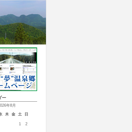
ダー
2026年8月
水
木
金
土
日
1
2