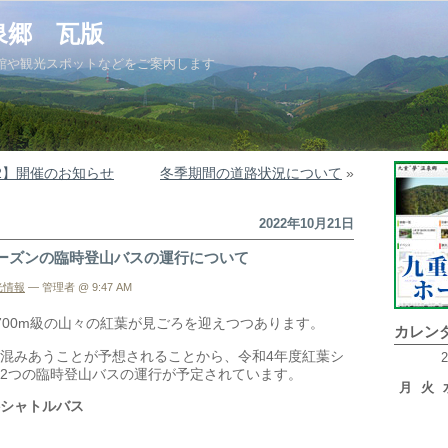
泉郷 瓦版
館や観光スポットなどをご案内します
2】開催のお知らせ
冬季期間の道路状況について
»
2022年10月21日
ーズンの臨時登山バスの運行について
光情報
— 管理者 @ 9:47 AM
700m級の山々の紅葉が見ごろを迎えつつあります。
カレン
混みあうことが予想されることから、令和4年度紅葉シ
2つの臨時登山バスの運行が予定されています。
月
火
シャトルバス