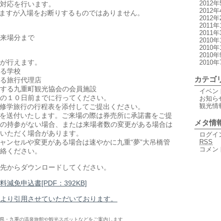
2012年
対応を行います。
2012年
ますが入場をお断りするものではありません。
2012年
2011年
2011年
来場分まで
2010年
2010年
2010年
が行えます。
2010年
る学校
カテゴ
る旅行代理店
する九重町観光協会の会員施設
イベン
の１０日前までに行ってください。
お知ら
観光情
修学旅行の行程表を添付してご提出ください。
を送付いたします。ご来場の際は券売所に承諾書をご提
メタ情
の持参がない場合、または来場者数の変更がある場合は
いただく場合があります。
ログイ
RSS
ャンセルや変更がある場合は速やかに九重“夢”大吊橋管
コメン
絡ください。
先からダウンロードしてください。
減免申込書[PDF：392KB]
より引用させていただいております。
県・九重の温泉旅館や観光スポットなどをご案内します