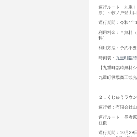
運行ルート：九重Ｉ
原）～牧ノ戸登山口
運行期間：令和4年1
利用料金：＊無料（
料）
利用方法：予約不要
時刻表：
九重町臨時
【九重町臨時無料シ
九重町役場商工観光・自
２．くじゅうラウン
運行者：有限会社山
運行ルート：長者原
往復
運行期間：10月29