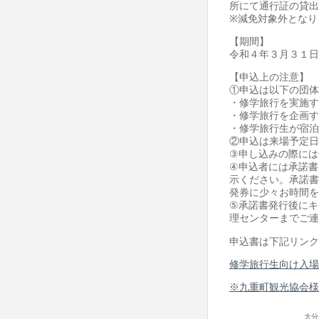
所にて通行証の貸出
※減免対象外となり
【期間】
令和４年３月３１日
【申込上の注意】
①申込は以下の団体
・修学旅行を実施す
・修学旅行を企画す
・修学旅行生が宿泊
②申込は来場予定日
③申し込みの際には
④申込者には承諾書
示ください。承諾書
発券に少々お時間を
⑤承諾書発行後にキ
理センターまでご連
申込書は下記リンク
修学旅行生向け入場料
※九重町観光協会様
大分