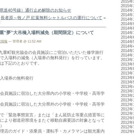
2015年
2015年
県道40号線）通行止め解除のお知らせ
2014年
2014年
長者原～牧ノ戸 紅葉無料シャトルバスの運行について
»
2014年
日
2014年
2014年
九重“夢”大吊橋入場料減免（期間限定）について
2014年
2014年
2014年
光情報
— 管理者 @ 11:52 AM
2014年
2014年
は九重町観光協会の会員施設にご宿泊いただいた修学旅行
2014年
で入場料の減免（入場券の無料発行）を行っています。
2013年
は下記のとおりです。
2013年
2013年
2013年
2013年
入場券の無料発行
2013年
2013年
2013年
会員施設に宿泊した大分県内の小学校・中学校・高等学
2013年
2013年
会員施設に宿泊した大分県外の小学校・中学校・高等学
2012年
2012年
2012年
で「緊急事態宣言」または「まん延防止等重点措置等に
2012年
により都道府県境をまたぐ移動自粛要請の対象となって
2012年
）
2012年
理店のガイド・添乗員・運転手・カメラマンは観光案内
2012年