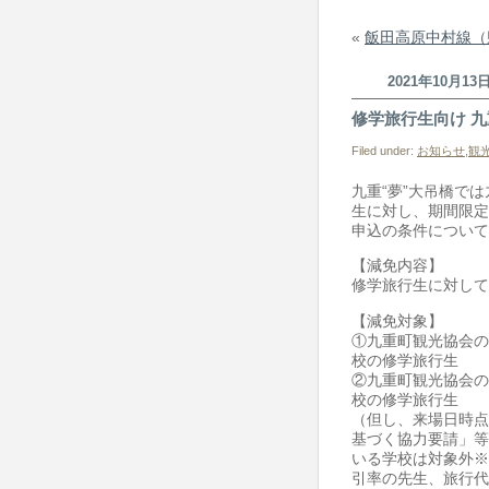
«
飯田高原中村線（
2021年10月13
修学旅行生向け 
Filed under:
お知らせ
,
観
九重“夢”大吊橋で
生に対し、期間限定
申込の条件について
【減免内容】
修学旅行生に対して
【減免対象】
①九重町観光協会の
校の修学旅行生
②九重町観光協会の
校の修学旅行生
（但し、来場日時点
基づく協力要請」等
いる学校は対象外※
引率の先生、旅行代