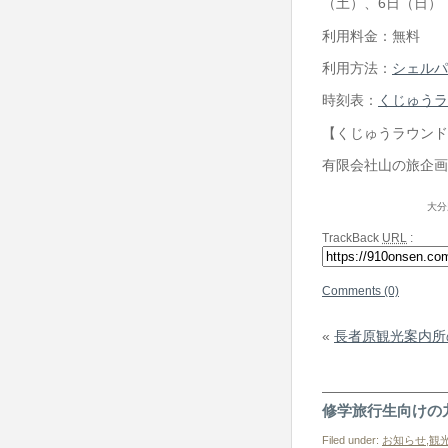
（土）、6日（日）
利用料金：無料
利用方法：
シェルパ
時刻表：
くじゅうラ
【くじゅうラウンド
有限会社山の旅企画室（
大分
TrackBack
URL
:
Comments (0)
«
長者原観光案内所
修学旅行生向けの
Filed under:
お知らせ
,
観