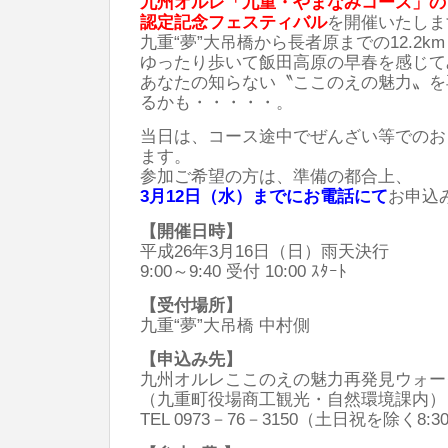
九州オルレ「九重・やまなみコース」の
認定記念フェスティバル
を開催いたしま
九重“夢”大吊橋から長者原までの12.2k
ゆったり歩いて飯田高原の早春を感じて
あなたの知らない〝ここのえの魅力〟を
るかも・・・・・。
当日は、コース途中でぜんざい等でのお
ます。
参加ご希望の方は、準備の都合上、
3月12日（水）までにお電話にて
お申込
【開催日時】
平成26年3月16日（日）雨天決行
9:00～9:40 受付 10:00 ｽﾀｰﾄ
【受付場所】
九重“夢”大吊橋 中村側
【申込み先】
九州オルレここのえの魅力再発見ウォー
（九重町役場商工観光・自然環境課内）
TEL 0973－76－3150（土日祝を除く8:30