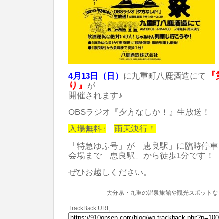
『
4月13日（日）
に九重町八鹿酒造にて
り』
が
開催されます♪
OBSラジオ『夕方なしか！』生放送！
入場無料♪
雨天決行！
「特急ゆふ号」が「恵良駅」に臨時停車
会場まで「恵良駅」から徒歩1分です！
ぜひお越しください。
大分県・九重の温泉旅館や観光スポットな
TrackBack
URL
: