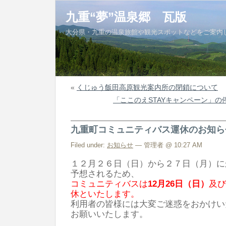
九重“夢”温泉郷 瓦版
大分県・九重の温泉旅館や観光スポットなどをご案内
«
くじゅう飯田高原観光案内所の閉鎖について
「ここのえSTAYキャンペーン」
九重町コミュニティバス運休のお知ら
Filed under:
お知らせ
— 管理者 @ 10:27 AM
１２月２６日（日）から２７日（月）に
予想されるため、
コミュニティバスは
12月26日（日）
及び
休といたします。
利用者の皆様には大変ご迷惑をおかけい
お願いいたします。