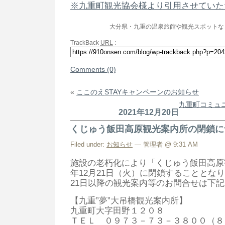
※九重町観光協会様より引用させていた
大分県・九重の温泉旅館や観光スポットな
TrackBack
URL
:
Comments (0)
«
ここのえSTAYキャンペーンのお知らせ
九重町コミュ
2021年12月20日
くじゅう飯田高原観光案内所の閉鎖に
Filed under:
お知らせ
— 管理者 @ 9:31 AM
施設の老朽化により「くじゅう飯田高原
年12月21日（火）に閉鎖することとな
21日以降の観光案内等のお問合せは下
【九重”夢”大吊橋観光案内所】
九重町大字田野１２０８
ＴＥＬ ０９７３－７３－３８００（８