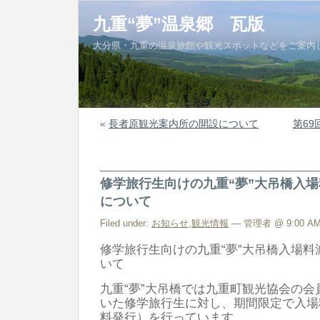
九重“夢”温泉郷 瓦版
大分県・九重の温泉旅館や観光スポットなどをご案内
«
長者原観光案内所の開設について
第6
修学旅行生向けの九重“夢”大吊橋入
について
Filed under:
お知らせ
,
観光情報
— 管理者 @ 9:00 A
修学旅行生向けの九重“夢”大吊橋入場
いて
九重“夢”大吊橋では九重町観光協会の
いた修学旅行生に対し、期間限定で入場
料発行）を行っています。