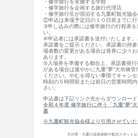
・修学旅行を実施する学校
・修学旅行を企画する旅行代理店
・修学旅行生が宿泊する九重町観光協会
②申込は来場予定日の１０日前までに行
③申し込みの際には修学旅行の行程表を
い。
④申込者には承諾書を送付いたします。
承諾書をご提示ください。承諾書の持参
場者数の変更がある場合は発券に少々お
あります。
⑤入場券を準備する都合上、承諾書発行
がある場合は速やかに九重“夢”大吊橋
ください。やむを得ない事情でキャンセ
時刻の５時間前または前日の営業時間内
さい。
申込書は下記リンク先からダウンロード
令和４年度 修学旅行に伴う「九重“夢”
書
※九重町観光協会様より引用させていた
大分県・九重の温泉旅館や観光スポットな