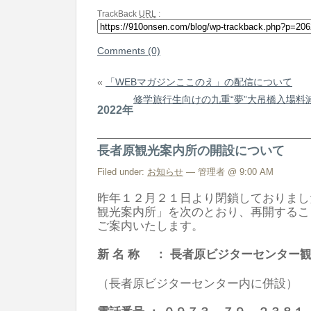
TrackBack
URL
:
Comments (0)
«
「WEBマガジンここのえ」の配信について
修学旅行生向けの九重“夢”大吊橋入場料
2022年
長者原観光案内所の開設について
Filed under:
お知らせ
— 管理者 @ 9:00 AM
昨年１２月２１日より閉鎖しておりまし
観光案内所」を次のとおり、再開するこ
ご案内いたします。
新 名 称 ： 長者原ビジターセンター
（長者原ビジターセンター内に併設）