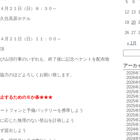
5
6
月２１日（日）８：３０～
12
13
久住高原ホテル
19
20
26
27
月２１日（日）１１：００～
« 1月
頂
び山頂行事のいずれも、終了後に記念ペナントを配布致
アーカ
2026年
協力のほどよろしくお願い致します。
2026年
2026年
2026年
2025年
2025年
止するための６か条★★★
2025年
2025年
ートフォンと予備バッテリーを携帯しよう
2025年
2025年
2025年
応じた無理のない登山を計画しよう
2025年
2024年
ず提出しよう
2024年
2024年