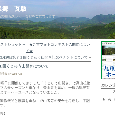
泉郷 瓦版
館や観光スポットなどをご案内します
ベストショット～ ★九重フォトコンテストの開催につい
て★
第７１回くじゅう山開き記念ペナントについて
»
年2月20日
１回くじゅう山開きについて
理者 @ 9:35 AM
日曜日に開催してきました「くじゅう山開き」は高山植物
カレン
マの最シーズンと重なり、登山者を始め、一般の観光客
どオーバーユースとなっていました。
月
火
関係機関と協議を重ね、登山者等の安全を考慮し、下記
す。
祭】