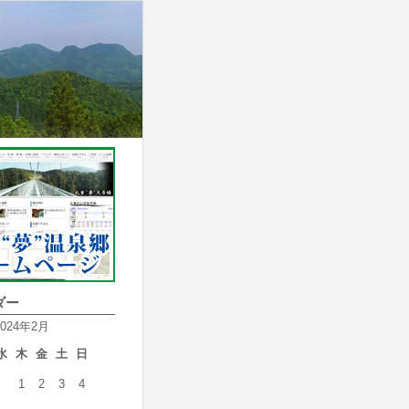
ダー
2024年2月
水
木
金
土
日
1
2
3
4