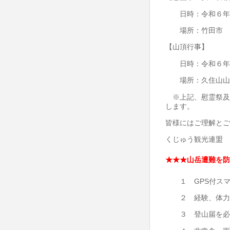
日時：令和６年４
場所：竹田市 
【山頂行事】
日時：令和６年４
場所：久住山山
※上記、慰霊祭及
します。
皆様にはご理解とご
くじゅう観光連盟
★★★山岳遭難を防
１ GPS付スマ
２ 経験、体力に
３ 登山届を必