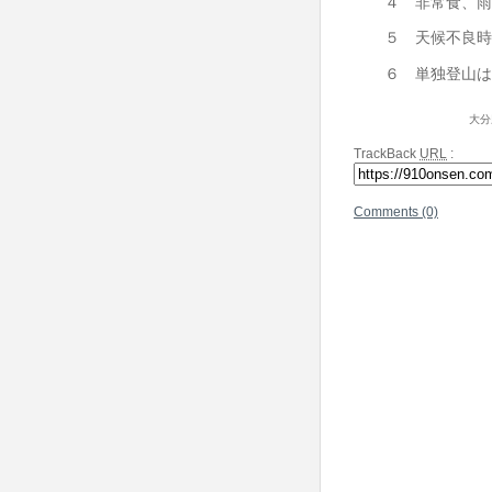
４ 非常食、雨具
５ 天候不良時は
６ 単独登山はや
大分
TrackBack
URL
:
Comments (0)