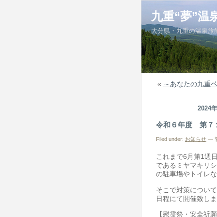
九重“夢”温
大分県・九重の温泉旅
«
～あなたの九重
2024
令和６年度 第７
Filed under:
お知らせ
— 管
これまで6月第1週
であるミヤマキリシ
の駐車場やトイレな
そこで対策について
日程にて開催致しま
【慰霊祭・安全祈願