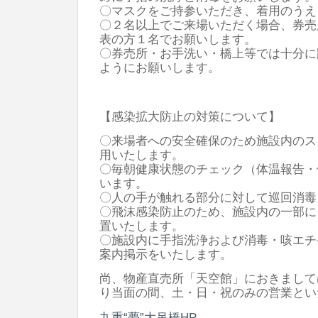
〇マスクをご持参いただき、着用のうえ
〇２名以上でご来場いただく場合、券売
表の方１名でお願いします。
〇券売所・お手洗い・橋上等では十分に
ようにお願いします。
【感染拡大防止の対策について】
〇来場者への安全確保のため施設内のス
用いたします。
〇毎朝健康状態のチェック（体温報告・
います。
〇人の手が触れる部分に対して巡回消毒
〇飛沫感染防止のため、施設内の一部に
置いたします。
〇施設内に手指洗浄および消毒・咳エチ
案内掲示をいたします。
尚、物産直売所「天空館」におきまして
り当面の間、土・日・祝のみの営業とい
九重“夢”大吊橋HP