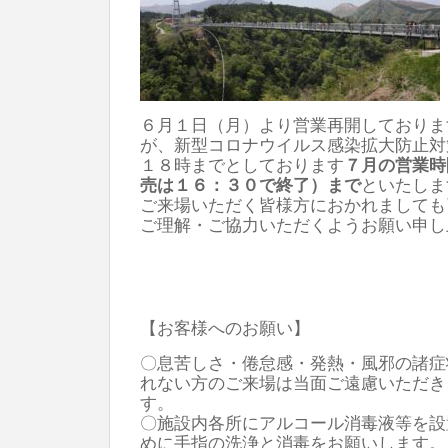
６月１日（月）より営業再開しておりま
が、新型コロナウイルス感染拡大防止対
１８時までとしております
７月の営業時
売は１６：３０で終了）まで
といたしま
ご来場いただく皆様方におかれましても
ご理解・ご協力いただくようお願い申し
【お客様へのお願い】
〇息苦しさ・倦怠感・発熱・風邪の諸症
れない方のご来場は当面ご遠慮いただき
す。
〇施設内各所にアルコール消毒液等を設
めに手指の洗浄と消毒をお願いします。