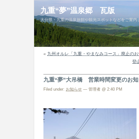
九重“夢”温泉郷 瓦版
大分県・九重の温泉旅館や観光スポットなどをご案内
«
九州オルレ「九重・やまなみコース」廃止のお
登
九重“夢”大吊橋 営業時間変更のお知
Filed under:
お知らせ
— 管理者 @ 2:40 PM