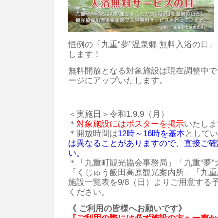
恒例の『九重“夢”温泉郷 無料入浴の日
します！
​無料開放となる対象施設は現在調整中
ージにアップいたします。
＜実施日＞令和1.9.9（月）
＊
対象施設にはポスターを掲示
いたしま
＊開放時間は
12時～16時を基本
としてい
は異なることがありますので、直接ご確
い。
＊「九重町観光協会事務局」「九重“夢
「くじゅう飯田高原観光案内所」「九重
施設一覧表を9/8（日）よりご用意する
ください。
《 ご利用の皆様へお願いです》