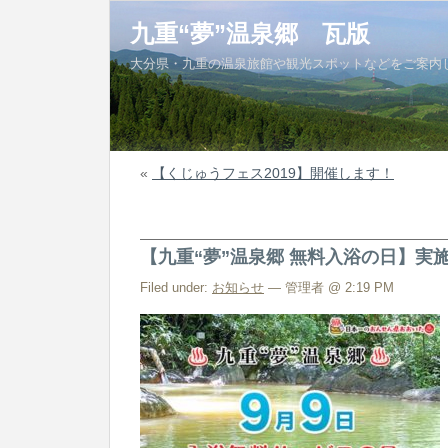
九重“夢”温泉郷 瓦版
大分県・九重の温泉旅館や観光スポットなどをご案内
«
【くじゅうフェス2019】開催します！
【九重“夢”温泉郷 無料入浴の日】実
Filed under:
お知らせ
— 管理者 @ 2:19 PM