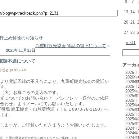
6
7
13
14
20
21
27
28
行止め解除のお知らせ
« 3月
九重町観光協会 電話の復旧について
»
2023年11月13日
電話不通について
アーカ
理者 @ 9:17 AM
2026年
2026年
より電話回線の不具合により、九重町観光協会の電話が
2026年
2026年
す。
2025年
（火）お昼ごろの見込みです。
2025年
光についてのお問い合わせ・パンフレット送付のご依頼
2025年
合わせ」よりメールにてお願いいたします。
2025年
役場 商工観光・自然環境課（ＴＥＬ0973-76-3150）へ
2025年
2025年
ます。
2025年
2025年
しますが、ご理解いただきまうようお願いいたします。
2024年
2024年
2024年
県・九重の温泉旅館や観光スポットなどをご案内します