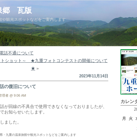
泉郷 瓦版
館や観光スポットなどをご案内します
電話不通について
ストショット～ ★九重フォトコンテストの開催について
★
»
2023年11月14日
電話の復旧について
理者 @ 9:06 AM
カレン
話が回線の不具合で使用できなくなっておりましたが、
2
でお知らせいたします。
月
火
しました。
県・九重の温泉旅館や観光スポットなどをご案内します