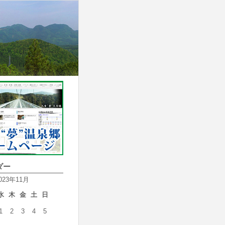
ダー
023年11月
水
木
金
土
日
1
2
3
4
5