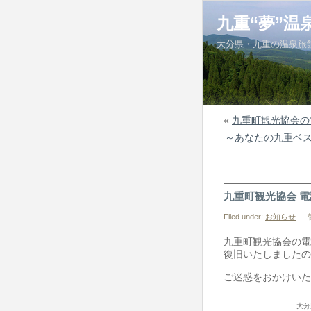
九重“夢”温
大分県・九重の温泉旅
«
九重町観光協会の
～あなたの九重ベ
九重町観光協会 
Filed under:
お知らせ
— 管
九重町観光協会の電
復旧いたしましたの
ご迷惑をおかけいた
大分