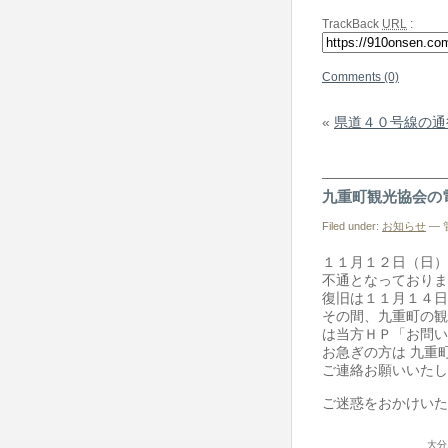
TrackBack
URL
:
Comments (0)
«
県道４０号線の通
九重町観光協会の
Filed under:
お知らせ
— 管
１１月１２日（日）
不通となっておりま
復旧は１１月１４日
その間、九重町の観
は当方ＨＰ「お問い
お急ぎの方は 九重町
ご連絡お願いいたし
ご迷惑をおかけいた
大分