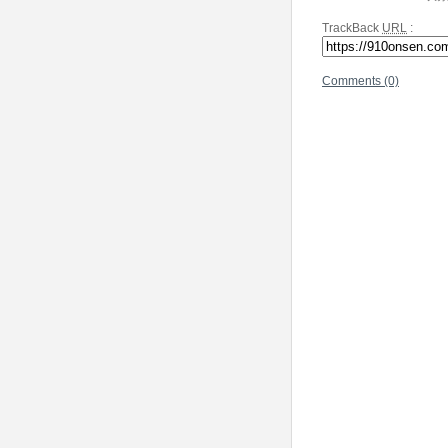
TrackBack
URL
:
Comments (0)