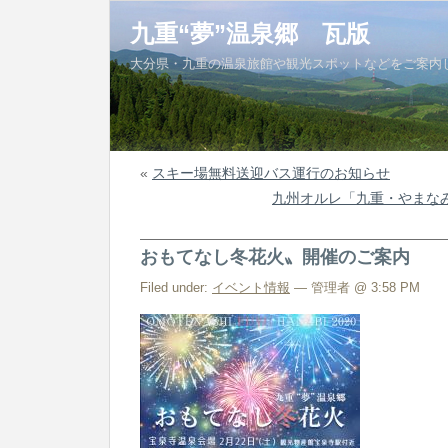
九重“夢”温泉郷 瓦版
大分県・九重の温泉旅館や観光スポットなどをご案内
«
スキー場無料送迎バス運行のお知らせ
九州オルレ「九重・やまな
おもてなし冬花火〟開催のご案内
Filed under:
イベント情報
— 管理者 @ 3:58 PM