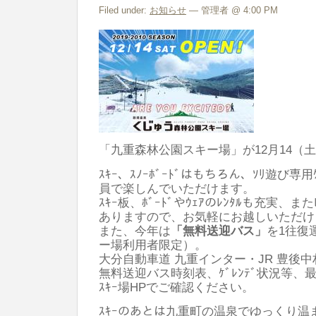
Filed under:
お知らせ
— 管理者 @ 4:00 PM
「九重森林公園スキー場」が12月14（土
ｽｷｰ、ｽﾉｰﾎﾞｰﾄﾞはもちろん、ｿﾘ遊び専
員で楽しんでいただけます。
ｽｷｰ板、ﾎﾞｰﾄﾞやｳｪｱのﾚﾝﾀﾙも充実、また
ありますので、お気軽にお越しいただけ
また、今年は
「無料送迎バス」
を1往復
ー場利用者限定）。
大分自動車道 九重インター・JR 豊後
無料送迎バス時刻表、ｹﾞﾚﾝﾃﾞ状況等
ｽｷｰ場HPでご確認ください。
ｽｷｰのあとは九重町の温泉でゆっくり温