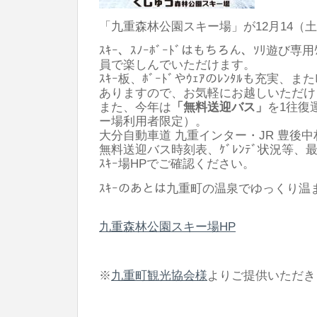
「九重森林公園スキー場」が12月14（土
ｽｷｰ、ｽﾉｰﾎﾞｰﾄﾞはもちろん、ｿﾘ遊び専
員で楽しんでいただけます。
ｽｷｰ板、ﾎﾞｰﾄﾞやｳｪｱのﾚﾝﾀﾙも充実、また
ありますので、お気軽にお越しいただけ
また、今年は
「無料送迎バス」
を1往復
ー場利用者限定）。
大分自動車道 九重インター・JR 豊後
無料送迎バス時刻表、ｹﾞﾚﾝﾃﾞ状況等
ｽｷｰ場HPでご確認ください。
ｽｷｰのあとは九重町の温泉でゆっくり温
九重森林公園スキー場HP
※
九重町観光協会様
よりご提供いただき