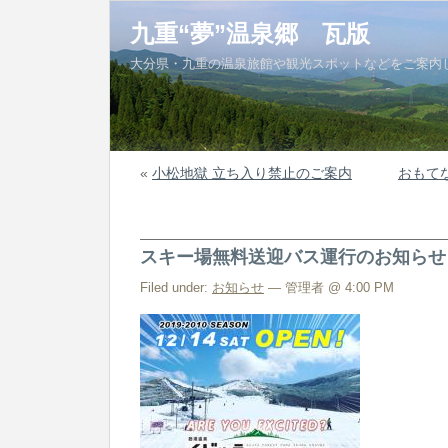
九重“夢”温泉郷 瓦版
大分県・九重の温泉旅館や観光スポットなどをご案内
«
小松地獄 立ち入り禁止のご案内
おもて
スキー場無料送迎バス運行のお知らせ
Filed under:
お知らせ
— 管理者 @ 4:00 PM