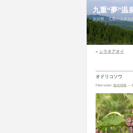
九重“夢”温
大分県・九重の温泉旅
«
シラネアオイ
オドリコソウ
Filed under:
観光情報
— 管