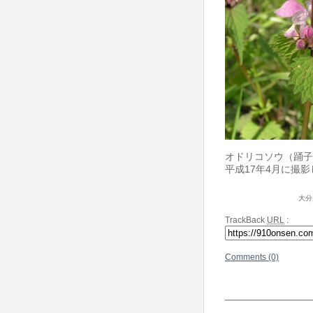
オドリコソウ（踊子
平成17年4月に撮
大分
TrackBack
URL
:
Comments (0)