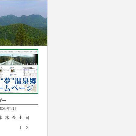
ダー
2026年8月
水
木
金
土
日
1
2