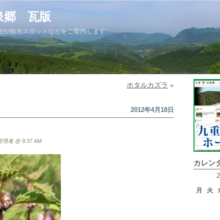
泉郷 瓦版
館や観光スポットなどをご案内します
ホタルカズラ
»
2012年4月18日
理者 @ 9:37 AM
カレン
月
火