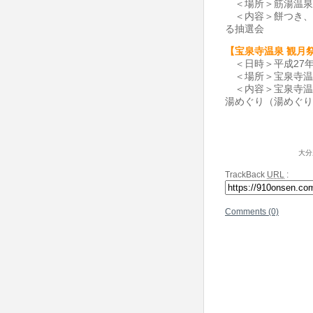
＜場所＞筋湯温泉
＜内容＞餅つき、
る抽選会
【宝泉寺温泉 観月
＜日時＞平成27年
＜場所＞宝泉寺温
＜内容＞宝泉寺温
湯めぐり（湯めぐり
大分
TrackBack
URL
:
Comments (0)