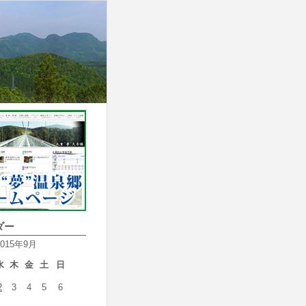
ダー
2015年9月
水
木
金
土
日
2
3
4
5
6