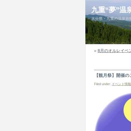
九重“夢”温
大分県・九重の温泉旅
«
8月のオルレイベ
【観月祭】開催の
Filed under:
イベント情報