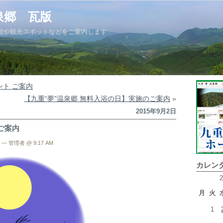
泉郷 瓦版
館や観光スポットなどをご案内します
ント ご案内
【九重“夢”温泉郷 無料入浴の日】実施のご案内
»
2015年9月2日
ご案内
— 管理者 @ 9:17 AM
カレン
月
火
1