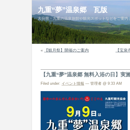
九重“夢”温泉郷 瓦版
大分県・九重の温泉旅館や観光スポットなどをご案内
«
【観月祭】開催のご案内
【宝泉
【九重“夢”温泉郷 無料入浴の日】実
Filed under:
イベント情報
— 管理者 @ 9:33 AM