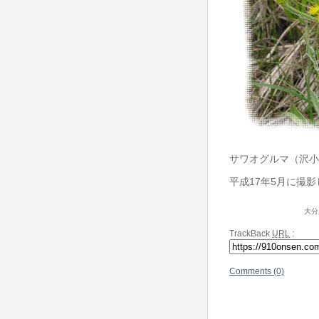
サワオグルマ（沢小
平成17年5月に撮
大分
TrackBack
URL
:
Comments (0)