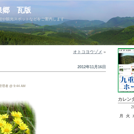
泉郷 瓦版
館や観光スポットなどをご案内します
オトコヨウゾメ
»
2012年11月16日
理者 @ 9:44 AM
カレン
2
月
火