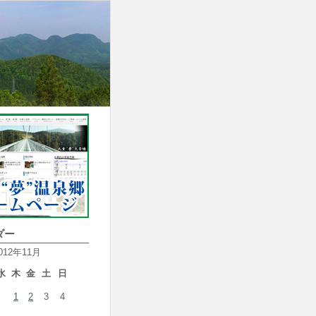
ダー
012年11月
水
木
金
土
日
1
2
3
4