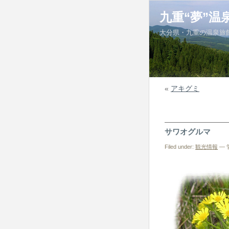
九重“夢”温
大分県・九重の温泉旅
«
アキグミ
サワオグルマ
Filed under:
観光情報
— 管