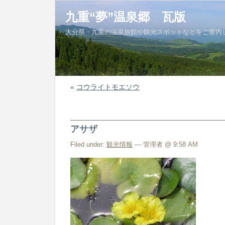
九重“夢”温泉郷 瓦版
大分県・九重の温泉旅館や観光スポットなどをご案内
«
コウライトモエソウ
アサザ
Filed under:
観光情報
— 管理者 @ 9:58 AM