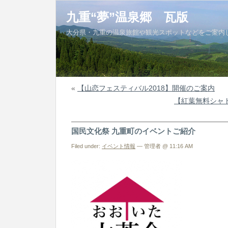
九重“夢”温泉郷 瓦版
大分県・九重の温泉旅館や観光スポットなどをご案内
«
【山恋フェスティバル2018】開催のご案内
【紅葉無料シャ
国民文化祭 九重町のイベントご紹介
Filed under:
イベント情報
— 管理者 @ 11:16 AM