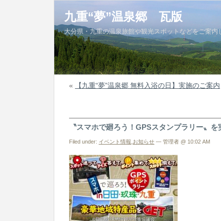
九重“夢”温泉郷 瓦版
大分県・九重の温泉旅館や観光スポットなどをご案内
«
【九重“夢”温泉郷 無料入浴の日】実施のご案内
〝スマホで廻ろう！GPSスタンプラリー〟を
Filed under:
イベント情報
,
お知らせ
— 管理者 @ 10:02 AM