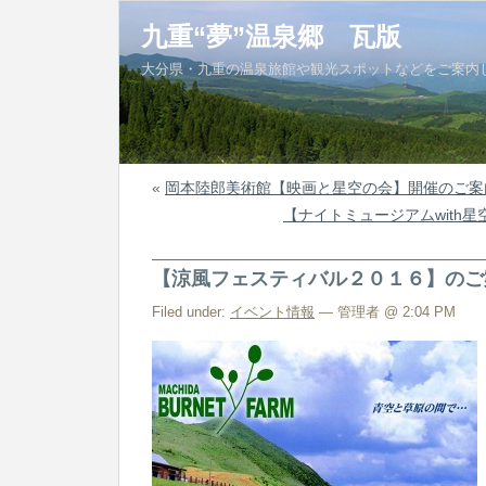
九重“夢”温泉郷 瓦版
大分県・九重の温泉旅館や観光スポットなどをご案内
«
岡本陸郎美術館【映画と星空の会】開催のご案
【ナイトミュージアムwith
【涼風フェスティバル２０１６】のご
Filed under:
イベント情報
— 管理者 @ 2:04 PM