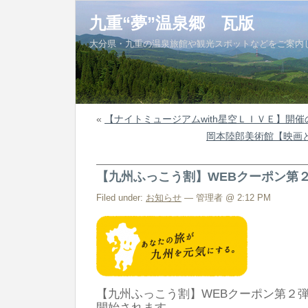
九重“夢”温泉郷 瓦版
大分県・九重の温泉旅館や観光スポットなどをご案内
«
【ナイトミュージアムwith星空ＬＩＶＥ】開催
岡本陸郎美術館【映画
【九州ふっこう割】WEBクーポン第
Filed under:
お知らせ
— 管理者 @ 2:12 PM
【九州ふっこう割】WEBクーポン第２弾
開始されます。