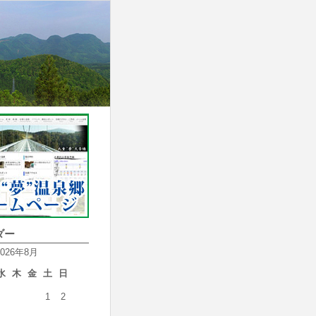
ダー
2026年8月
水
木
金
土
日
1
2