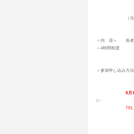
​ （当日、受
＜内 容＞ 長者原
～4時間程度
＜参加申し込み方法
8月
い
TEL：
（土・日・祝日