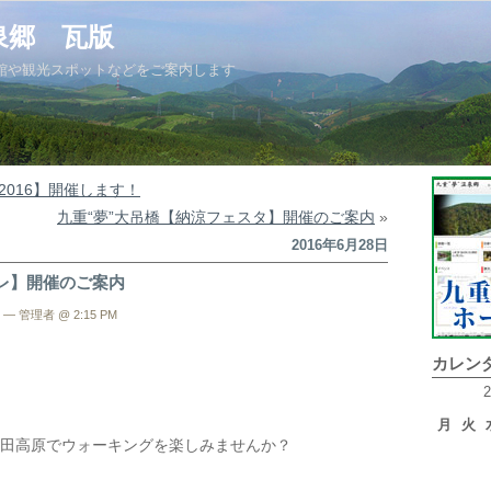
泉郷 瓦版
館や観光スポットなどをご案内します
2016】開催します！
九重“夢”大吊橋【納涼フェスタ】開催のご案内
»
2016年6月28日
レ】開催のご案内
— 管理者 @ 2:15 PM
カレン
月
火
田高原でウォーキングを楽しみませんか？