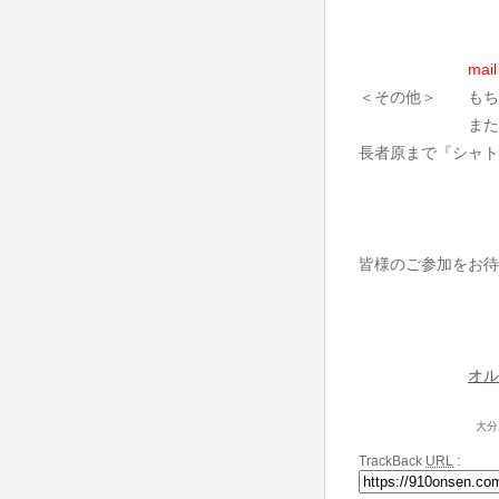
mai
​＜その他＞ もち
また、12時以
長者原まで『シャト
皆様のご参加をお
オル
大分
TrackBack
URL
: