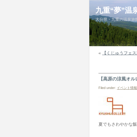
九重“夢”温
大分県・九重の温泉旅
«
【くじゅうフェス
【高原の涼風オル
Filed under:
イベント情報
夏でもさわやかな飯