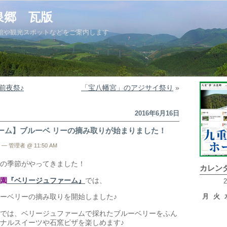
泉郷 瓦版
館や観光スポットなどをご案内します
前夜祭♪
「宝八幡宮」のアジサイ祭り
»
2016年6月16日
ーム】ブルーベ リーの摘み取りが始まりました！
— 管理者 @ 11:50 AM
の季節がやってきました！
カレン
園
『ベリージュファーム』
では、
月
火
ーベリーの摘み取りを開始しました♪
では、ベリージュファームで採れたブルーベリーをふん
ナルスイーツや石窯ピザを楽しめます♪