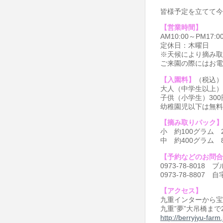
皆様予定を立てて今
【営業時間】
AM10:00～PM17:0
定休日：木曜日
※天候により摘み取
ご来園の際にはお電
【入園料】
（税込）
大人（中学生以上）
子供（小学生）300
幼稚園児以下は無料
【摘み取りパック】
小 約100グラム 2
中 約400グラム 8
【予約などのお問合
0973-78-8018
0973-78-8807 自
【アクセス】
九重インターから宝
九重”夢”大吊橋まで
http://berryjyu-farm