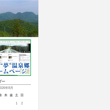
ダー
2026年8月
水
木
金
土
日
1
2