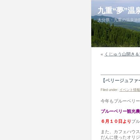
九重“夢”温
大分県・九重の温泉旅
«
くじゅう山開き＆
【ベリージュファ
Filed under:
イベント情報
今年もブルーベリー
ブルーベリー観光農
６月１０日より
ブル
また、カフェハウス
だんに使ったオリジ