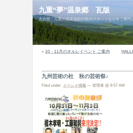
九重“夢”温泉郷 瓦版
大分県・九重の温泉旅館や観光スポットなどをご案内
«
10・11月のオルレイベント ご案内
HAL
九州芸術の杜 秋の芸術祭♪
Filed under:
イベント情報
— 管理者 @ 9:57 AM