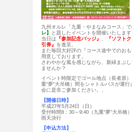
九州オルレ「九重・やまなみコース」で
レ】
と題したイベントを開催いたします
当日は
『参加記念バッジ』
、
『ソフトク
引券』
を進呈。
また毎回大好評の『コース途中でのおも
用意しております。
さわやかな風を感じながら、新緑まぶし
ませんか？
イベント時限定でゴール地点（長者原）
重“夢”大吊橋）間をシャトルバスが運
会に是非ご参加ください。、
【開催日時】
平成27年5月24日（日）
受付時間8：30～9:40（九重“夢”大吊
雨天決行
【申込方法】