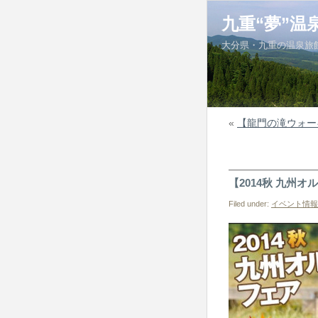
九重“夢”温
大分県・九重の温泉旅
«
【龍門の滝ウォー
【2014秋 九州
Filed under:
イベント情報