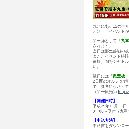
九州にある12のオ
と題し、イベントが
第一弾として
「九重
されます。
当日は郷土芸能の披
また、イベント時限
吊橋）間をシャトル
い。
翌日には
「奥豊後コ
2日間のオルレを満
で、参考になさって
（第一観光㈱
http:
【開催日時】
平成25年11月15日
9：00～受付（九重
【申込方法】
申込書をダウンロー