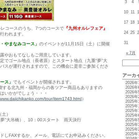
3
4
10
11
17
18
ルレコースのうち、7つのコースで
『九州オルレフェア』
24
25
行われます。
31
・やまなみコース」
のイベントが11月15日（土）に開催
« 7月
露やおもてなしもご用意しています。
定でゴール地点（長者原）とスタート地点（九重“夢”大
バスが運行されますので、この機会に是非ご参加くださ
アーカ
ース」
でもイベントが開催されます。
2026年
喫する北九州・福岡からの各ツアー商品もありますの
2026年
2026年
はいかがでしょう・・・
2026年
//www.daiichikanko.com/tour/item1743.html
）
2025年
2025年
2025年
（土）
2025年
“夢”大吊橋）、10：00スタート 雨天決行
2025年
2025年
2025年
2025年
ドしFAXするか、メール、電話にてお申込みください。
2024年