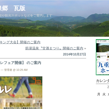
泉郷 瓦版
館や観光スポットなどをご案内します
キング大会】開催のご案内
筋湯温泉〝甘酒まつり〟開催のご案内
»
2014年10月27日
オルレフェア開催】 のご案内
— 管理者 @ 10:29 AM
カレン
月
火