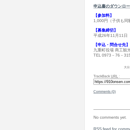
申込書のダウンロー
【参加料】
1,000円（子供も
【募集締切】
平成26年11月11日
【申込・問合せ先】
九重町役場 商工観
TEL 0973－76－31
大分
TrackBack
URL
:
Comments (0)
No comments yet.
RSS
feed for comme