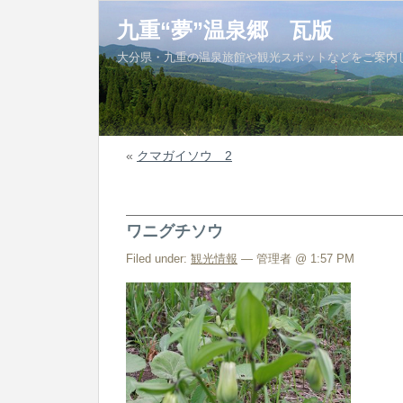
九重“夢”温泉郷 瓦版
大分県・九重の温泉旅館や観光スポットなどをご案内
«
クマガイソウ 2
ワニグチソウ
Filed under:
観光情報
— 管理者 @ 1:57 PM