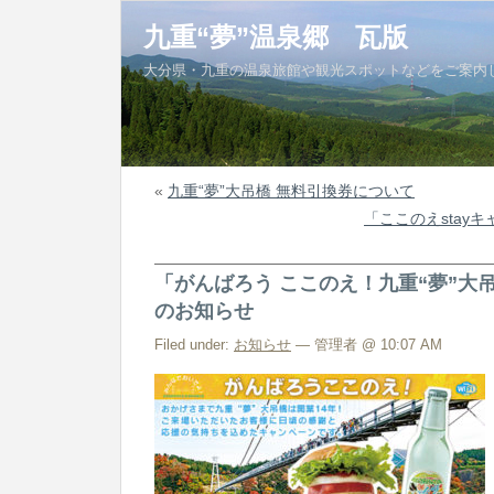
九重“夢”温泉郷 瓦版
大分県・九重の温泉旅館や観光スポットなどをご案内
«
九重“夢”大吊橋 無料引換券について
「ここのえstay
「がんばろう ここのえ！九重“夢”大
のお知らせ
Filed under:
お知らせ
— 管理者 @ 10:07 AM