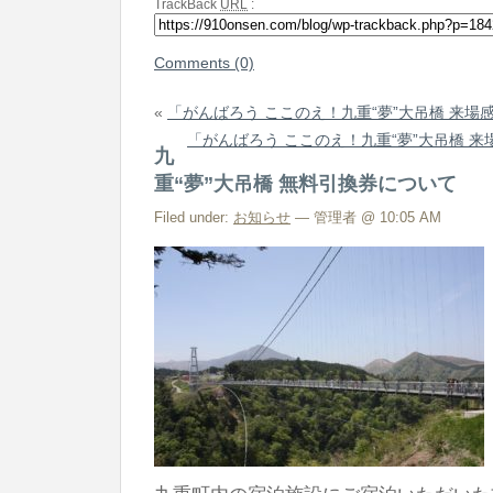
TrackBack
URL
:
Comments (0)
«
「がんばろう ここのえ！九重“夢”大吊橋 来
「がんばろう ここのえ！九重“夢”大吊橋 
九
重“夢”大吊橋 無料引換券について
Filed under:
お知らせ
— 管理者 @ 10:05 AM