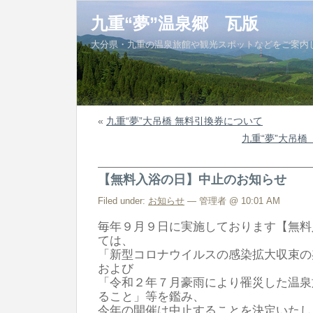
九重“夢”温泉郷 瓦版
大分県・九重の温泉旅館や観光スポットなどをご案内
«
九重“夢”大吊橋 無料引換券について
九重“夢”大吊
【無料入浴の日】中止のお知らせ
Filed under:
お知らせ
— 管理者 @ 10:01 AM
毎年９月９日に実施しております【無料
ては、
「新型コロナウイルスの感染拡大収束の
および
「令和２年７月豪雨により罹災した温泉
ること」等を鑑み、
今年の開催は中止することを決定いたし