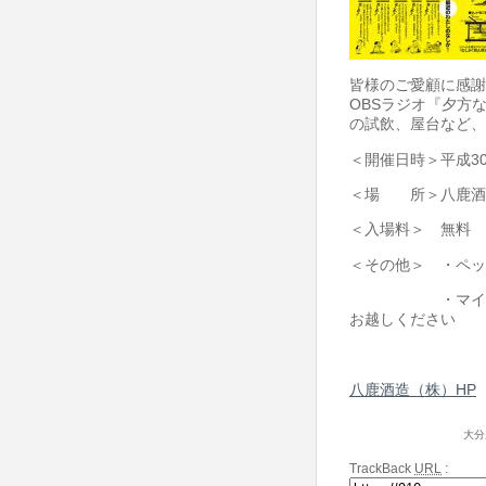
皆様のご愛顧に感謝
OBSラジオ『夕方
の試飲、屋台など、
＜開催日時＞平成30年
＜場 所＞八鹿酒
＜入場料＞ 無料
＜その他＞ ・ペッ
・マイカーでの
お越しください
八鹿酒造（株）HP
大分
TrackBack
URL
: