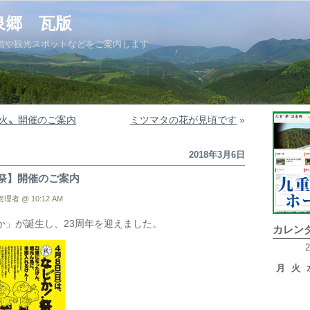
泉郷 瓦版
館や観光スポットなどをご案内します
火〟開催のご案内
ミツマタの花が見頃です
»
2018年3月6日
！祭】開催のご案内
理者 @ 10:12 AM
か」が誕生し、23周年を迎えました。
カレン
月
火