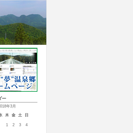
ダー
2018年3月
水
木
金
土
日
1
2
3
4