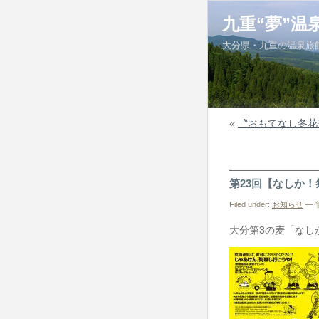
九重“夢”温
大分県・九重の温泉旅
«
〝おもてなし冬花
第23回【なしか
Filed under:
お知らせ
— 管
大分第3の麦「なし